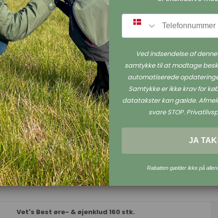
Øjentrøst - Naturligt tilskud mod tårestriber
SMS
Seleshoppen.dk
Ved indsendelse af denne 
samtykke til at modtage besk
automatiserede opdateringe
Samtykke er ikke krav for k
datatakster kan gælde. Afmeld
svare STOP. Privatlivspo
JA TAK
Rabatten gælder ikke på aller
Vet's Best øre- & øjenklud 160 stk.