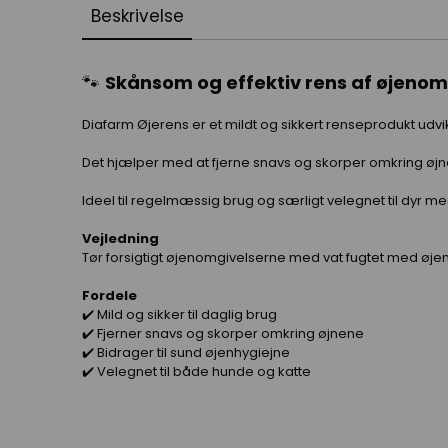
Beskrivelse
🐾
Skånsom og effektiv rens af øjenom
Diafarm Øjerens er et mildt og sikkert renseprodukt udvi
Det hjælper med at fjerne snavs og skorper omkring øjne
Ideel til regelmæssig brug og særligt velegnet til dyr med
Vejledning
Tør forsigtigt øjenomgivelserne med vat fugtet med øjenr
Fordele
✔️ Mild og sikker til daglig brug
✔️ Fjerner snavs og skorper omkring øjnene
✔️ Bidrager til sund øjenhygiejne
✔️ Velegnet til både hunde og katte