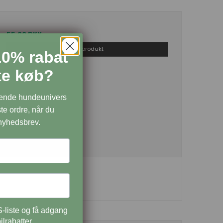
55,00 DKK
Vis produkt
10% rabat
ste køb?
dende hundeunivers
te ordre, når du
 nyhedsbrev.
-liste og få adgang
ilrabatter.