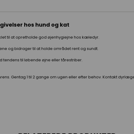
givelser hos hund og kat
klet til at opretholde god øjenhygiejne hos kæledyr.
ne og bidrager til at holde området rent og sundt.
 tendens til løbende øjne eller tårestriber.
ens. Gentag 1 til 2 gange om ugen eller efter behov. Kontakt dyrlæge