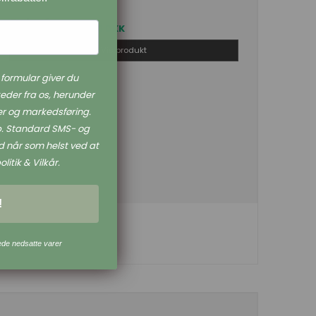
Pris fra
139,00 DKK
Vis produkt
formular giver du
eder fra os, herunder
r og markedsføring.
øb. Standard SMS- og
 når som helst ved at
litik & Vilkår.
!
ede nedsatte varer