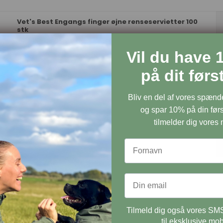
Vet's Best Engangs finger øjne renseservietter 100
stk
Vet's Best
Vil du have 
på dit før
Bliv en del af vores spæn
og spar 10% på din førs
tilmelder dig vores
Tilmeld dig også vores SMS
til eksklusive mob