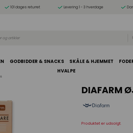
101 dages returret
Levering 1 - 3 hverdage
Dan
r og artikler
EN
GODBIDDER & SNACKS
SKÅLE & HJEMMET
FODER
HVALPE
ns
DIAFARM Ø
Produktet er udsolgt.