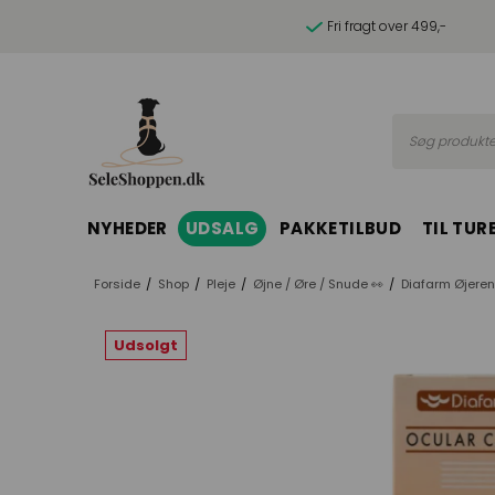
Fri fragt over 499,-
Søg produkte
NYHEDER
UDSALG
PAKKETILBUD
TIL TUR
Forside
/
Shop
/
Pleje
/
Øjne / Øre / Snude 👀
/
Diafarm Øjere
Udsolgt