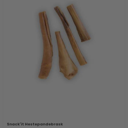
Snack'it Hestepandebrask