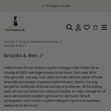
101 dages returret
Forside
/
Shop
/
Godbidder & Snacks
/
Snacks & Ben 🦴
Snacks & Ben 🦴
Velkommen til min Snacks og Ben kategori! Her finder du et
udvalg af 100% naturlige snacks til din hund. Som ejer af to
allergihunde ved jeg, hvor udfordrende det kan være at finde
specielle produkter i højeste kvalitet til dem. Derfor har jeg
sørget for at tilbyde et bredt udvalg af proteiner, alt fra kylling,
hest, struds og kamel mm. Mine produkter er nøje udvalgt for at
sikre den bedste kvalitet og trivsel for din hund. Gå på
opdagelse i min Snacks og Ben kategori og find de perfekte
lækkerier til din hund.