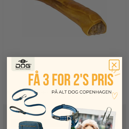
Premium - Finsk HestesStick Wrapped, 20 cm
OZAMI
59,00 DKK
Vis produkt