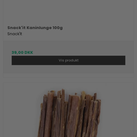
Snack'it Kaninlunge 100g
Snack'It
39,00 DKK
Vis produkt