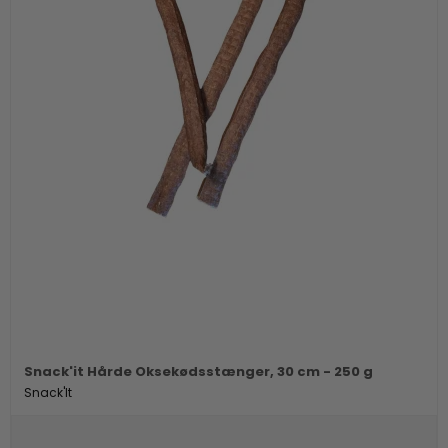
Snack'it Hårde Oksekødsstænger, 30 cm - 250 g
Snack'It