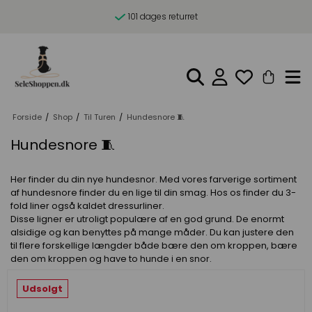
101 dages returret
Forside
/
Shop
/
Til Turen
/
Hundesnore 🧵
Hundesnore 🧵
Her finder du din nye hundesnor. Med vores farverige sortiment
af hundesnore finder du en lige til din smag. Hos os finder du 3-
fold liner også kaldet dressurliner.
Disse ligner er utroligt populære af en god grund. De enormt
alsidige og kan benyttes på mange måder. Du kan justere den
til flere forskellige længder både bære den om kroppen, bære
den om kroppen og have to hunde i en snor.
Udsolgt