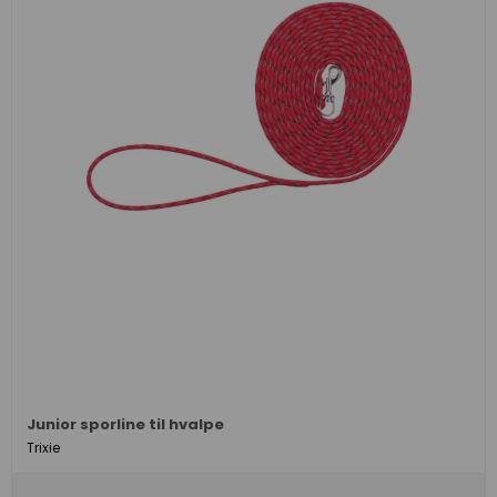
Junior sporline til hvalpe
Trixie