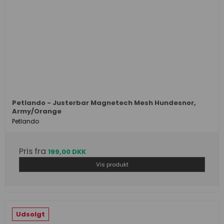
Petlando - Justerbar Magnetech Mesh Hundesnor,
Army/Orange
Petlando
Pris fra
199,00 DKK
Vis produkt
Udsolgt