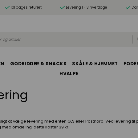
101 dages returret
Levering 1 - 3 hverdage
Dan
r og artikler
EN
GODBIDDER & SNACKS
SKÅLE & HJEMMET
FODER
HVALPE
ering
gt at vælge levering med enten GLS eller Postnord. Ved levering til
ng med omdeling, dette koster 39 kr.