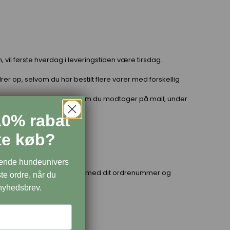
 vil første hverdag i leveringstiden være tirsdag.
rdrer op, selvom du har bestilt flere varer med forskellig
på din ordrebekræftelse, som du modtager på mail, under
10% rabat
ste køb?
dende hundeunivers
vigtigt du vedlægger et papir med dit ordrenummer og
te ordre, når du
 nyhedsbrev.