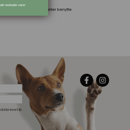
ede nedsatte varer
l til naja@seleshoppen.dk eller benytte
hedsbrevet