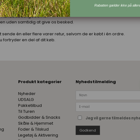
Rabatten gælder ikke på aller
 at give os besked om, at du vil fortryde dit køb. Du kan sende en mai
i handelsbetingelserne.
en uden samtidig at give os besked.
t sende én eller flere varer retur, selvom de er købt i én ordre.
 fortryder en del af dit køb.
Produkt kategorier
Nyhedstilmelding
Nyheder
UDSALG
Pakketilbud
Til Turen
Godbidder & Snacks
Jeg vil gerne tilmeldes ny
Skåle & Hjemmet
ng
Foder & Tilskud
Godkend
Legetøj & Aktivering