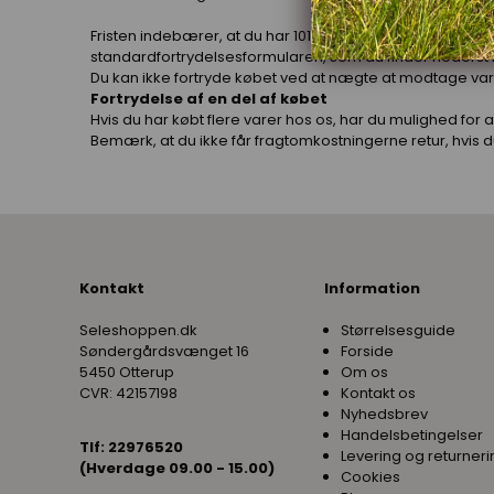
Fristen indebærer, at du har 101 dage fra modtagelsen til
standardfortrydelsesformularen, som du finder nederst 
Du kan ikke fortryde købet ved at nægte at modtage var
Fortrydelse af en del af købet
Hvis du har købt flere varer hos os, har du mulighed for a
Bemærk, at du ikke får fragtomkostningerne retur, hvis du
Kontakt
Information
Seleshoppen.dk
Størrelsesguide
Søndergårdsvænget 16
Forside
5450 Otterup
Om os
CVR: 42157198
Kontakt os
Nyhedsbrev
Handelsbetingelser
Tlf: 22976520
Levering og returneri
(Hverdage 09.00 - 15.00)
Cookies