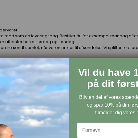
agervarer.
 ikke med som en leveringsdag. Bestiller du for eksempel mandag aften,
kke afhenter hos os lørdag og søndag.
 ordre sendt samlet, når varen er klar til afsendelse. Vi splitter ikke o
 både når du vælger variant og i produktbeskrivelsen. Det står også 
Vil du have 
dre, kontakter vi dig selvfølgelig
på dit før
Bliv en del af vores spæn
ar du 101 dage til at sende varen tilbage til os.
dig, der hæfter, hvis der opstår en skade under transporten. Det er 
og spar 10% på din førs
tilmelder dig vores
ULAREN