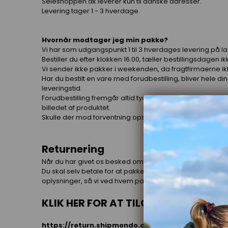
Seleshoppen.dk leverer kun til danske adresser.
Levering tager 1 - 3 hverdage.
Hvornår modtager jeg min pakke?
Vi har som udgangspunkt 1 til 3 hverdages levering på l
Bestiller du efter klokken 16.00, tæller bestillingsdagen
Vi sender ikke pakker i weekenden, da fragtfirmaerne i
Har du bestilt en vare med forudbestilling, bliver hele din
leveringstid.
Forudbestilling fremgår altid tydeligt på hjemmesiden,
billedet af produktet.
Skulle der mod forventning opstå en forsinkelse på din or
Returnering
Når du har givet os besked om, at du vil fortryde dit køb, h
Du skal selv betale for at pakken returneres, og det er 
oplysninger, så vi ved hvem pakken kommer fra :-)
KLIK HER FOR AT TILGÅ RETURFORM
https://return.shipmondo.com/seleshoppen