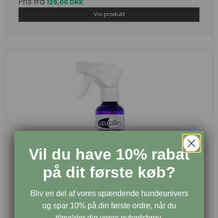
Pris fra
129,00 DKK
Vis produkt
Vil du have 10% rabat
på dit første køb?
Bliv en del af vores spændende hundeunivers
og spar 10% på din første ordre, når du
tilmelder dig vores nyhedsbrev.