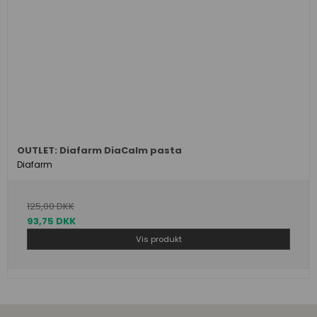
OUTLET: Diafarm DiaCalm pasta
Diafarm
125,00 DKK
93,75 DKK
Vis produkt