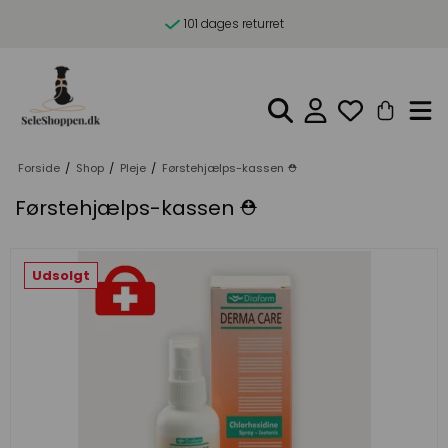
101 dages returret
Forside
/
Shop
/
Pleje
/
Førstehjælps-kassen ⛑️
Førstehjælps-kassen ⛑️
Udsolgt