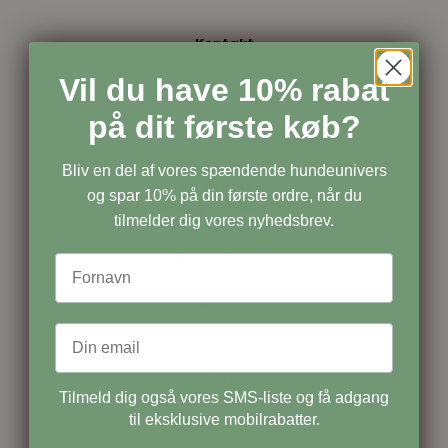
Kontakt
Vil du have 10% rabat
Seleshoppen.dk
Søndergårdsvænget 16
på dit første køb?
5450 Otterup
CVR: 42157198
Bliv en del af vores spændende hundeunivers
Tlf: 22976520
og spar 10% på din første ordre, når du
(Hverdage 09.00 - 15.00)
tilmelder dig vores nyhedsbrev.
vuf@seleshoppen.dk
Information
Størrelsesguide
Forside
Om os
Tilmeld dig også vores SMS-liste og få adgang
Kontakt os
Nyhedsbrev
til eksklusive mobilrabatter.
Handelsbetingelser