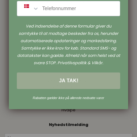
Levering og returnering
SMS
Cookies
Blog
Reklamation
Foder guiden
Ved indsendelse af denne formular giver du
FAQ
samtykke til at modtage beskeder fra os, herunder
automatiserede opdateringer og markedsføring.
Produkt kategorier
Samtykke er ikke krav for køb. Standard SMS- og
datatakster kan gælde. Afmeld når som helst ved at
Nyheder
svare STOP. Privatlivspolitik & Vilkår.
UDSALG
Pakketilbud
Til Turen
JA TAK!
Godbidder & Snacks
Skåle & Hjemmet
Foder & Tilskud
Legetøj & Aktivering
Rabatten gælder ikke på allerede nedsatte varer
Pleje
Hvalpe
Nyhedstilmelding