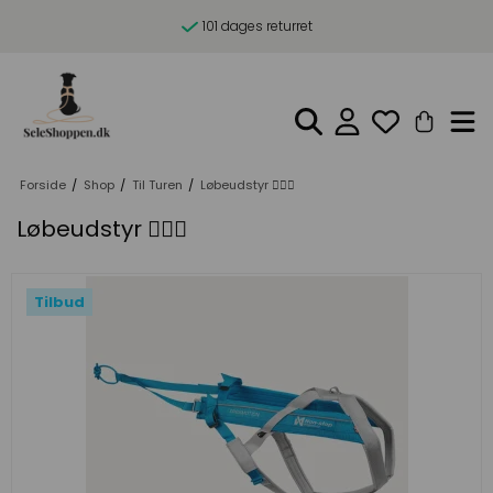
101 dages returret
Forside
/
Shop
/
Til Turen
/
Løbeudstyr 🏃🏼‍♀️
Løbeudstyr 🏃🏼‍♀️
Tilbud