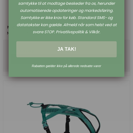
samtykke til at modtage beskeder fra os, herunder
automatiserede opdateringer og markedsføring.
Samtykke er ikke krav for køb. Standard SMS- og
datatakster kan gælde. Afmeld når som helst ved at
Non-Stop Dogwear Freemotion
svare STOP. Privatlivspolitik & Vilkår.
Non-Stop Dogwear
JA TAK!
739,00 DKK
Vis produkt
Rabatten gælder ikke på allerede nedsatte varer