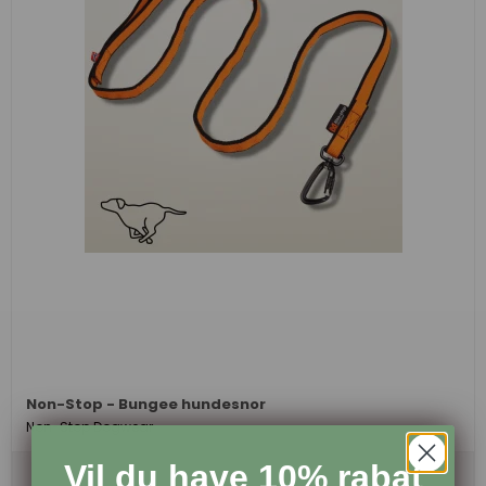
Non-Stop - Bungee hundesnor
Non-Stop Dogwear
Vil du have 10% rabat