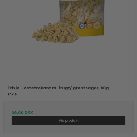
Trixie - ostetrekant m. frugt/ grøntsager, 80g
Trixie
29,00 DKK
Vis produkt