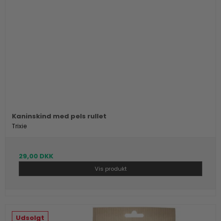
Kaninskind med pels rullet
Trixie
29,00 DKK
Vis produkt
Udsolgt