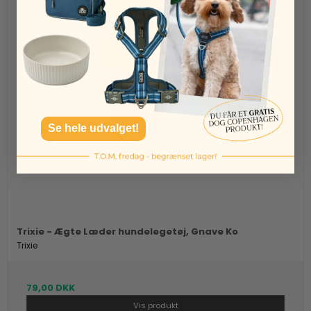
Se hele udvalget!
Trixie - Ægte Læder hundelegetøj, Gnave Ko
Trixie
79,00 DKK
Vis produkt