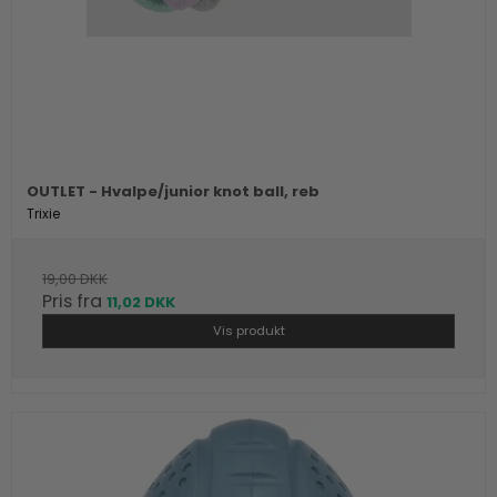
OUTLET - Hvalpe/junior knot ball, reb
Trixie
19,00 DKK
Pris fra
11,02 DKK
Vis produkt