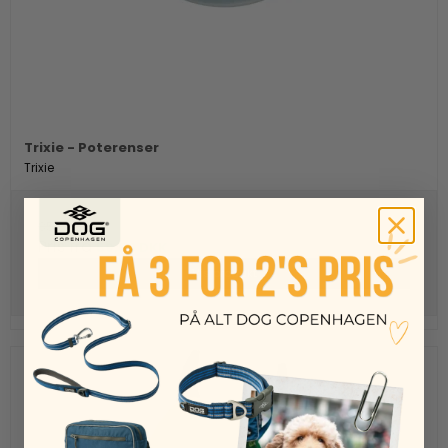
Trixie - Poterenser
Trixie
85,00 DKK
Pris fra
59,50 DKK
Vis produkt