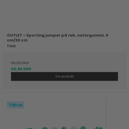
OUTLET - Sporting jumper på reb, naturgummi, 9
cm/30 cm
Trixie
89,00 DKK
56,96 DKK
Vis produkt
Tilbud