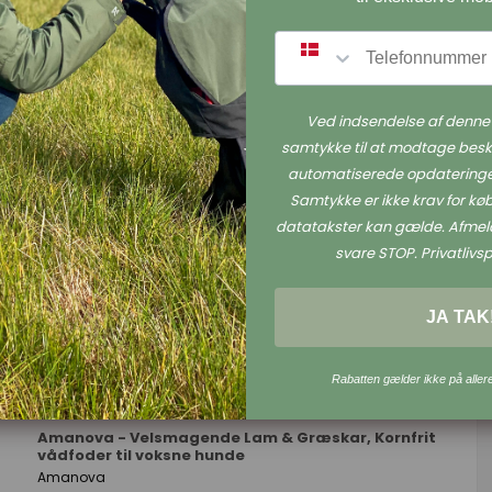
Amanova
SMS
Ved indsendelse af denne 
samtykke til at modtage besk
automatiserede opdateringe
Samtykke er ikke krav for k
datatakster kan gælde. Afmeld
svare STOP. Privatlivspo
JA TAK
Rabatten gælder ikke på aller
Amanova - Velsmagende Lam & Græskar, Kornfrit
vådfoder til voksne hunde
Amanova