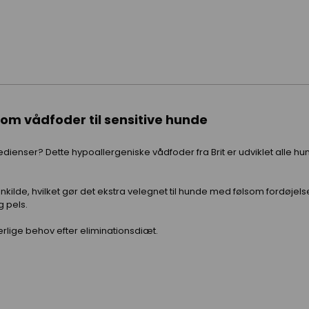
som vådfoder til sensitive hunde
ienser? Dette hypoallergeniske vådfoder fra Brit er udviklet alle hun
kilde, hvilket gør det ekstra velegnet til hunde med følsom fordøje
 pels.
rlige behov efter eliminationsdiæt.