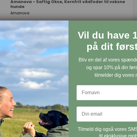
Amanova - Saftig Okse, Kornfrit vådfoder til voksne
hunde
Amanova
Vil du have 
på dit før
Bliv en del af vores spæn
og spar 10% på din førs
tilmelder dig vores
Tilmeld dig også vores SMS
Amanova - Lækker Kalkun, Kornfrit vådfoder til
voksne hunde
til eksklusive mob