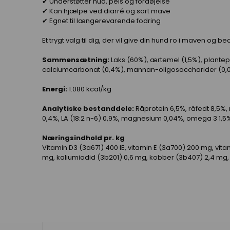
✔ Understøtter hud, pels og fordøjelse
✔ Kan hjælpe ved diarré og sart mave
✔ Egnet til længerevarende fodring
Et trygt valg til dig, der vil give din hund ro i maven og 
Sammensætning:
Laks (60%), ærtemel (1,5%), plantep
calciumcarbonat (0,4%), mannan-oligosaccharider (0,00
Energi:
1.080 kcal/kg
Analytiske bestanddele:
Råprotein 6,5%, råfedt 8,5%, 
0,4%, LA (18:2 n-6) 0,9%, magnesium 0,04%, omega 3 1,5
Næringsindhold pr. kg
Vitamin D3 (3a671) 400 IE, vitamin E (3a700) 200 mg, vita
mg, kaliumiodid (3b201) 0,6 mg, kobber (3b407) 2,4 mg, 