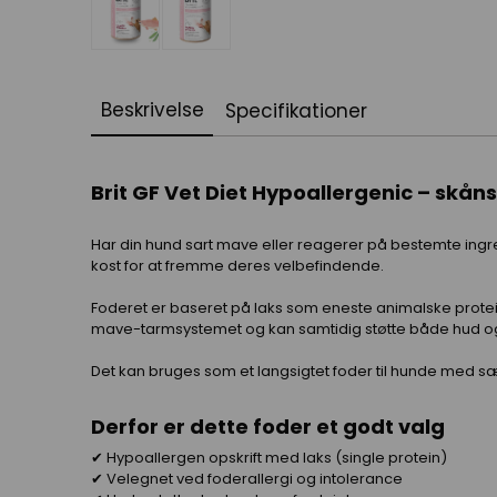
Beskrivelse
Specifikationer
Brit GF Vet Diet Hypoallergenic – skån
Har din hund sart mave eller reagerer på bestemte ingred
kost for at fremme deres velbefindende.
Foderet er baseret på laks som eneste animalske protein
mave-tarmsystemet og kan samtidig støtte både hud og
Det kan bruges som et langsigtet foder til hunde med sæ
Derfor er dette foder et godt valg
✔ Hypoallergen opskrift med laks (single protein)
✔ Velegnet ved foderallergi og intolerance