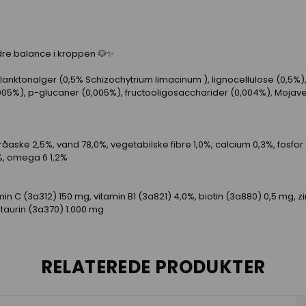
bedre balance i kroppen 🐶✨
lanktonalger (0,5% Schizochytrium limacinum ), lignocellulose (0,5%
5%), p-glucaner (0,005%), fructooligosaccharider (0,004%), Mojave-
råaske 2,5%, vand 78,0%, vegetabilske fibre 1,0%, calcium 0,3%, fosfor
%, omega 6 1,2%
min C (3a312) 150 mg, vitamin B1 (3a821) 4,0%, biotin (3a880) 0,5 mg,
taurin (3a370) 1.000 mg
RELATEREDE PRODUKTER