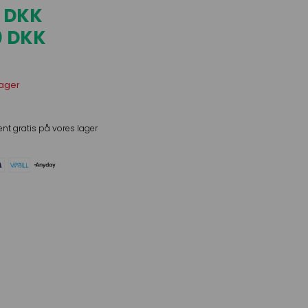
0 DKK
0 DKK
lager
ent gratis på vores lager