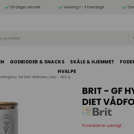
101 dages returret
Levering 1 - 3 hverdage
Dan
r og artikler
EN
GODBIDDER & SNACKS
SKÅLE & HJEMMET
FODER
HVALPE
oallergenic Vet Diet Vådfoder, Laks - 400 g
BRIT - GF 
DIET VÅDFO
Produktet er udsolgt.