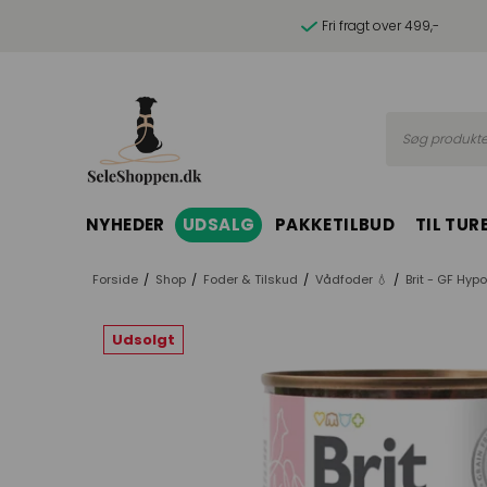
Fri fragt over 499,-
Søg produkte
NYHEDER
UDSALG
PAKKETILBUD
TIL TUR
Forside
/
Shop
/
Foder & Tilskud
/
Vådfoder 💧
/
Brit - GF Hyp
Udsolgt