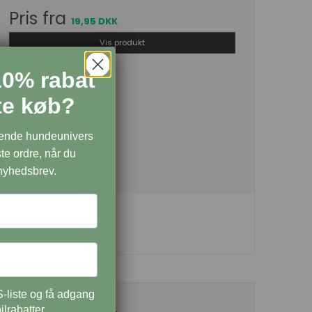
Pris fra
19,95 DKK
Vis produkt
10% rabat
ste køb?
dende hundeunivers
te ordre, når du
 nyhedsbrev.
-liste og få adgang
Pris fra
ilrabatter.