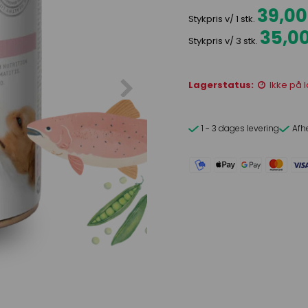
39,0
Stykpris v/ 1 stk.
35,0
Stykpris v/ 3 stk.
Lagerstatus:
Ikke på 
1 - 3 dages levering
Afh