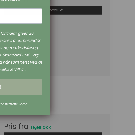
19,95 DKK
Vis produkt
formular giver du
eder fra os, herunder
r og markedsføring.
øb. Standard SMS- og
 når som helst ved at
litik & Vilkår.
!
ede nedsatte varer
Pris fra
19,95 DKK