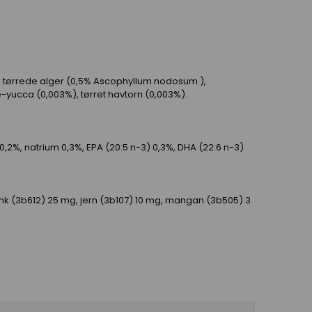
), tørrede alger (0,5% Ascophyllum nodosum ),
yucca (0,003%), tørret havtorn (0,003%).
 0,2%, natrium 0,3%, EPA (20:5 n-3) 0,3%, DHA (22:6 n-3)
 zink (3b612) 25 mg, jern (3b107) 10 mg, mangan (3b505) 3