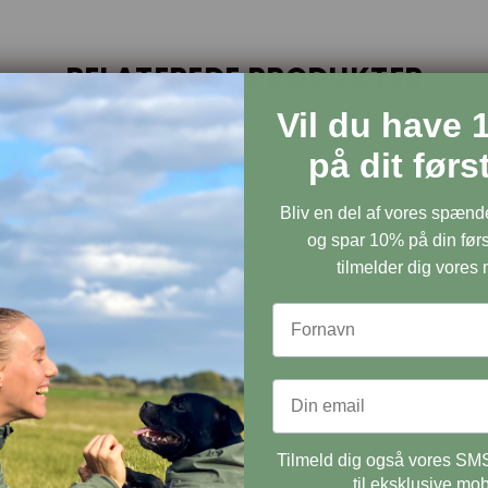
RELATEREDE PRODUKTER
Vil du have 
Petlando Mesh Vest - Sort
på dit før
Petlando
Bliv en del af vores spæn
og spar 10% på din førs
tilmelder dig vores
Tilmeld dig også vores SMS
til eksklusive mob