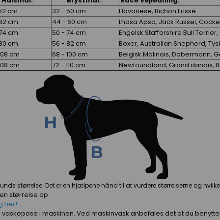
alsmål:
Brystmål:
Race Vejledning:
 52 cm
32 - 50 cm
Havanese, Bichon Frissé
 62 cm
44 - 60 cm
Lhasa Apso, Jack Russel, Cocke
 74 cm
50 - 74 cm
Engelsk Stafforshire Bull Terrier
 80 cm
56 - 82 cm
Boxer, Australian Shepherd, Ty
 108 cm
68 - 100 cm
Belgisk Malinois, Dobermann, G
 108 cm
72 - 110 cm
Newfoundland, Grand danois, Bu
s størrelse. Det er en hjælpene hånd til at vurdere størrelserne og hvilken
 en størrelse op.
g her!
r i vaskepose i maskinen. Ved maskinvask anbefales det at du benyt