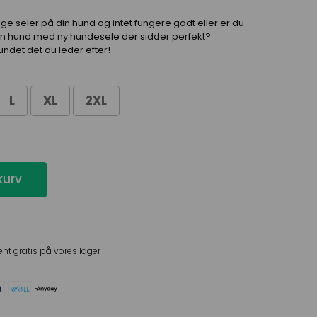
lige seler på din hund og intet fungere godt eller er du
din hund med ny hundesele der sidder perfekt?
undet det du leder efter!
L
XL
2XL
 kurv
ent gratis på vores lager