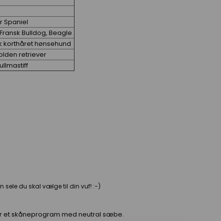
r Spaniel
, Fransk Bulldog, Beagle
sk korthåret hønsehund
olden retriever
llmastiff
 sele du skal vælge til din vuf! :-)
ter et skåneprogram med neutral sæbe.