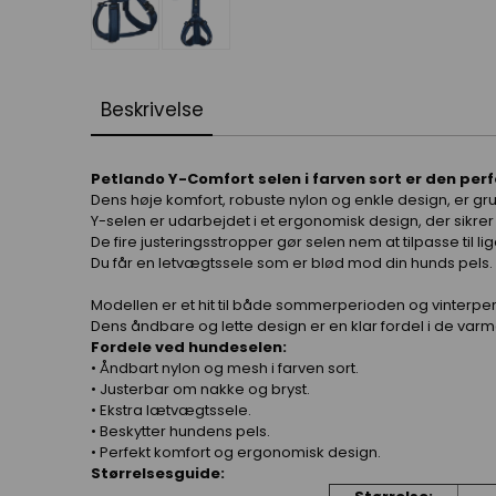
Beskrivelse
Petlando Y-Comfort selen i farven sort er den pe
Dens høje komfort, robuste nylon og enkle design, er gru
Y-selen er udarbejdet i et ergonomisk design, der sikrer 
De fire justeringsstropper gør selen nem at tilpasse til l
Du får en letvægtssele som er blød mod din hunds pels.
Modellen er et hit til både sommerperioden og vinterpe
Dens åndbare og lette design er en klar fordel i de var
Fordele ved hundeselen:
• Åndbart nylon og mesh i farven sort.
• Justerbar om nakke og bryst.
• Ekstra lætvægtssele.
• Beskytter hundens pels.
• Perfekt komfort og ergonomisk design.
Størrelsesguide: