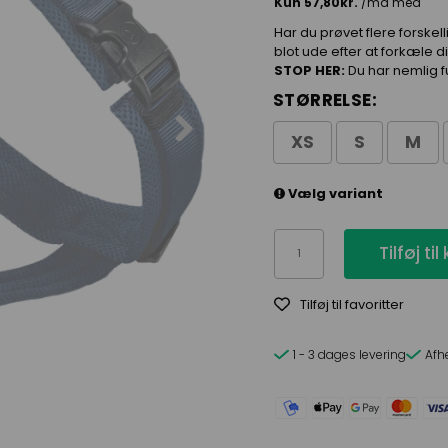
Har du prøvet flere forskel
blot ude efter at forkæle 
STOP HER:
Du har nemlig f
STØRRELSE:
XS
S
M
Vælg variant
Tilføj til
Tilføj til favoritter
1 - 3 dages levering
Afh