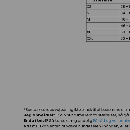
Størrelse:
H
XS
28 -
S
34 -
M
46 -
L
46 -
XL
60 -
XXL
60 -
*Bemærk at race vejledning ikke er nok til at bedømme din hund
Jeg anbefaler:
Er din hund imellem to størrelser, så gå
Er du i tvivl?
Så kontakt mig endelig
Få råd og vejlednin
Vask:
Du kan enten at vaske hundeselen i hånden, elle