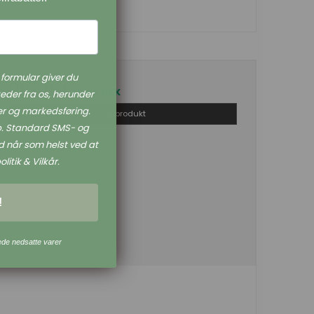
formular giver du
Pris fra
89,00 DKK
eder fra os, herunder
r og markedsføring.
Vis produkt
øb. Standard SMS- og
 når som helst ved at
litik & Vilkår.
!
ede nedsatte varer