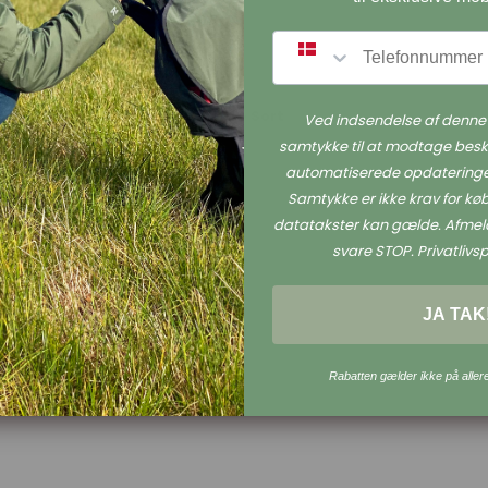
SMS
Petlando Mesh Halsbånd - Sort
Ved indsendelse af denne 
Petlando
samtykke til at modtage besk
automatiserede opdateringe
Samtykke er ikke krav for k
datatakster kan gælde. Afmeld
svare STOP. Privatlivspo
JA TAK
Rabatten gælder ikke på aller