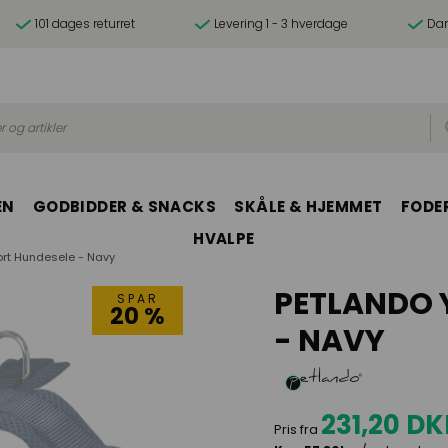
101 dages returret
Levering 1 - 3 hverdage
Dan
r og artikler
EN
GODBIDDER & SNACKS
SKÅLE & HJEMMET
FODER
HVALPE
rt Hundesele - Navy
PETLANDO 
SPAR
20 %
- NAVY
231,20 D
Pris fra