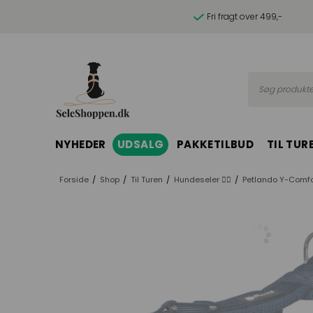
Fri fragt over 499,-
Søg produkte
NYHEDER
UDSALG
PAKKETILBUD
TIL TUR
Forside
/
Shop
/
Til Turen
/
Hundeseler 🐕‍🦺
/
Petlando Y-Comfo