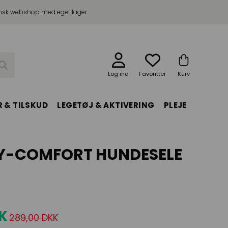
sk webshop med eget lager
Log ind
Favoritter
Kurv
 & TILSKUD
LEGETØJ & AKTIVERING
PLEJE
Y-COMFORT HUNDESELE
KK
289,00 DKK