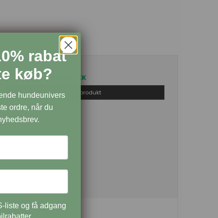
10% rabat
ste køb?
Pris fra
189,00 DKK
Vis produkt
dende hundeunivers
te ordre, når du
 nyhedsbrev.
-liste og få adgang
ilrabatter.