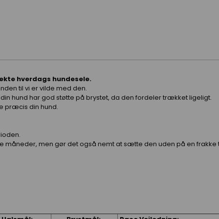
rfekte hverdags hundesele.
nden til vi er vilde med den.
din hund har god støtte på brystet, da den fordeler trækket ligeligt.
ige præcis din hund.
rioden.
me måneder, men gør det også nemt at sætte den uden på en frakke ti