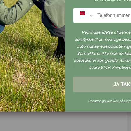
SMS
 hunds størrelse. Det er en hjælpene hånd til at vurdere størrelserne 
 en størrelse op.
Ved indsendelse af denne 
g her!
samtykke til at modtage besk
r i vaskepose i maskinen. Ved maskinvask anbefales det at du benyt
automatiserede opdateringe
Samtykke er ikke krav for k
datatakster kan gælde. Afmeld
RELATEREDE PRODUKTER
svare STOP. Privatlivspo
JA TAK
Petlando Justerbar Mesh Hundesnor - Navy
Petlando
Rabatten gælder ikke på aller