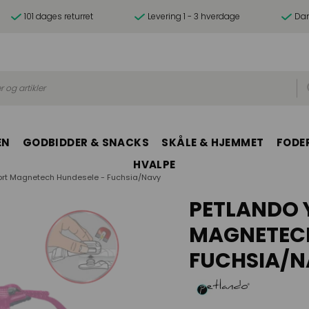
101 dages returret
Levering 1 - 3 hverdage
Dan
r og artikler
EN
GODBIDDER & SNACKS
SKÅLE & HJEMMET
FODER
HVALPE
rt Magnetech Hundesele - Fuchsia/Navy
PETLANDO
MAGNETECH
FUCHSIA/