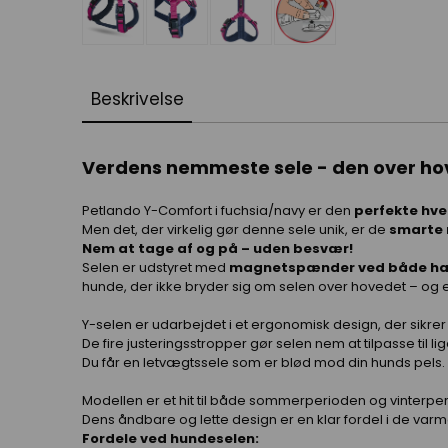
Beskrivelse
Verdens nemmeste sele - den over ho
Petlando Y-Comfort i fuchsia/navy er den
perfekte hv
Men det, der virkelig gør denne sele unik, er de
smarte
Nem at tage af og på – uden besvær!
Selen er udstyret med
magnetspænder ved både hal
hunde, der ikke bryder sig om selen over hovedet – og en
Y-selen er udarbejdet i et ergonomisk design, der sikrer 
De fire justeringsstropper gør selen nem at tilpasse til l
Du får en letvægtssele som er blød mod din hunds pels.
Modellen er et hit til både sommerperioden og vinterpe
Dens åndbare og lette design er en klar fordel i de var
Fordele ved hundeselen: