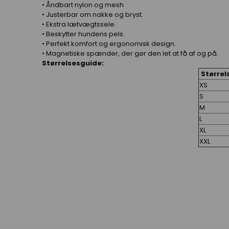
• Åndbart nylon og mesh
• Justerbar om nakke og bryst.
• Ekstra lætvægtssele.
• Beskytter hundens pels.
• Perfekt komfort og ergonomisk design.
• Magnetiske spænder, der gør den let at få af og på.
Størrelsesguide:
Størrel
XS
S
M
L
XL
XXL