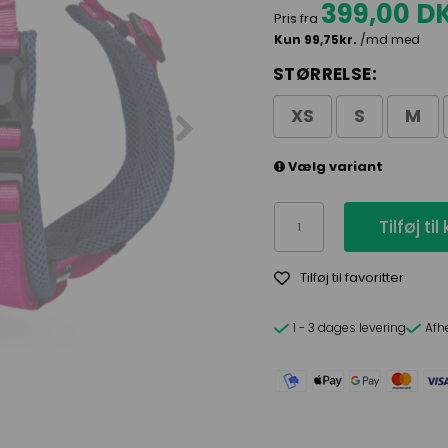
399,00 D
Pris fra
STØRRELSE:
XS
S
M
Vælg variant
Tilføj til
Tilføj til favoritter
1 - 3 dages levering
Afh