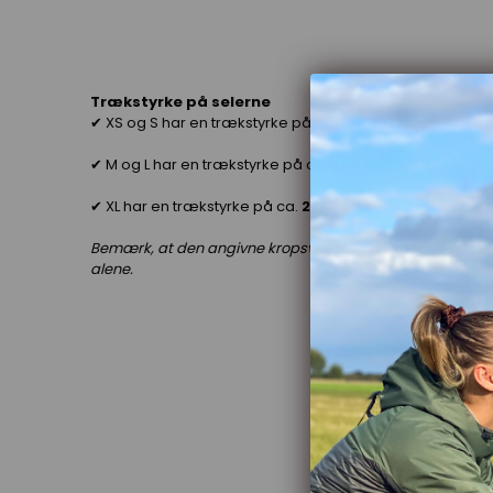
Trækstyrke på selerne
✔ XS og S har en trækstyrke på ca.
150 kg
, hvilket svarer
✔ M og L har en trækstyrke på ca.
204 kg
, hvilket svarer
✔ XL har en trækstyrke på ca.
227 kg
, hvilket svarer til 
Bemærk, at den angivne kropsvægt er vejledende og bruges t
alene.