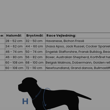
se:
Halsmål:
Brystmål:
Race Vejledning:
28 - 52 cm
32 - 50 cm
Havanese, Bichon Frissé
34 - 62 cm
44 - 60 cm
Lhasa Apso, Jack Russel, Cocker Spanie
46 - 74 cm
50 - 74 cm
Engelsk Stafforshire, Fransk Bulldog, Be
46 - 80 cm
56 - 82 cm
Boxer, Australian Shepherd, Korthåret 
60 - 108 cm
68 - 100 cm
Belgisk Malinois, Dobermann, Golden ret
60 - 108 cm
72 - 110 cm
Newfoundland, Grand danois, Bullmastif