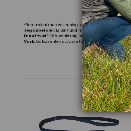
*Bemærk at race vejledning ikke er nok til at bedømme din
Jeg anbefaler:
Er din hund imellem to størrelser, så gå
Er du i tvivl?
Så kontakt mig endelig
Få råd og vejlednin
Vask:
Du kan enten at vaske hundeselen i hånden, elle