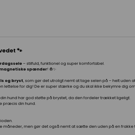
vedet 🐾
erdagssele
– stilfuld, funktionel og super komfortabel.
 magnetiske spænder
! 🧲✨
s og bryst
, som gør det utroligt nemt at tage selen på – helt uden a
 lettelse for dig! De er super stærke og du skal ikke bekymre dig om 
din hund har god støtte på brystet, da den fordeler trækket ligeligt.
ige præcis din hund.
rioden.
me måneder, men gør det også nemt at sætte den uden på en frakke ti