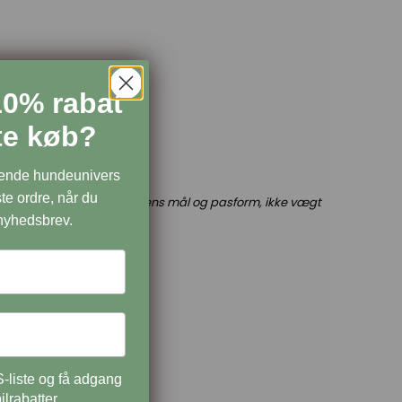
10% rabat
ste køb?
dende hundeunivers
te ordre, når du
se bør altid ske ud fra hundens mål og pasform, ikke vægt
 nyhedsbrev.
-liste og få adgang
ilrabatter.