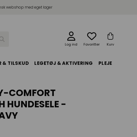
sk webshop med eget lager
Log ind
Favoritter
Kurv
 & TILSKUD
LEGETØJ & AKTIVERING
PLEJE
 Y-COMFORT
 HUNDESELE -
NAVY