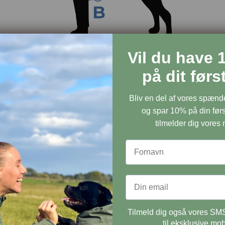
Vil du have 
 til en belastning fra en hund på op til ca.
37 kg
.
på dit før
 til en belastning fra en hund på op til ca.
50 kg
.
en belastning fra en hund på op til ca.
57 kg
.
Bliv en del af vores spæn
og spar 10% på din førs
il at illustrere den belastning, selerne er testet til. Valg af størrel
tilmelder dig vores
Tilmeld dig også vores SMS
til eksklusive mob