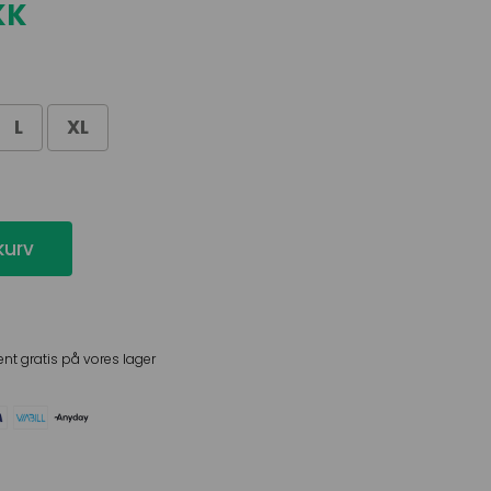
KK
L
XL
 kurv
ent gratis på vores lager