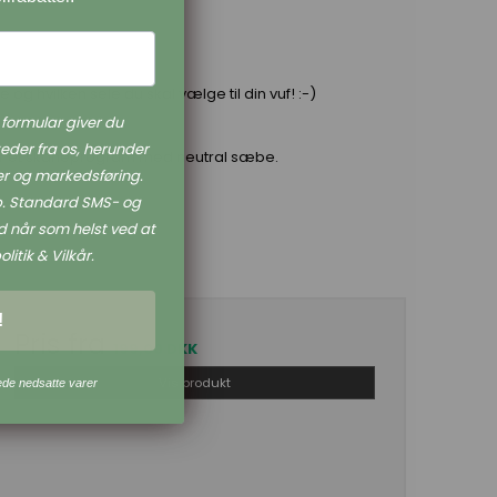
og hvilken sele du skal vælge til din vuf! :-)
formular giver du
eder fra os, herunder
ter et skåneprogram med neutral sæbe.
r og markedsføring.
øb. Standard SMS- og
 når som helst ved at
litik & Vilkår.
!
Pris fra
199,00 DKK
Vis produkt
ede nedsatte varer