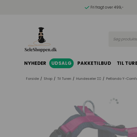
Fri fragt over 499,-
Søg produkte
NYHEDER
UDSALG
PAKKETILBUD
TIL TUR
Forside
/
Shop
/
Til Turen
/
Hundeseler 🐕‍🦺
/
Petlando Y-Comfo