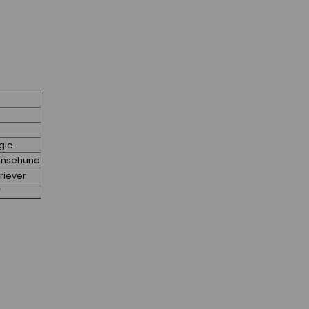
l
agle
hønsehund
riever
f