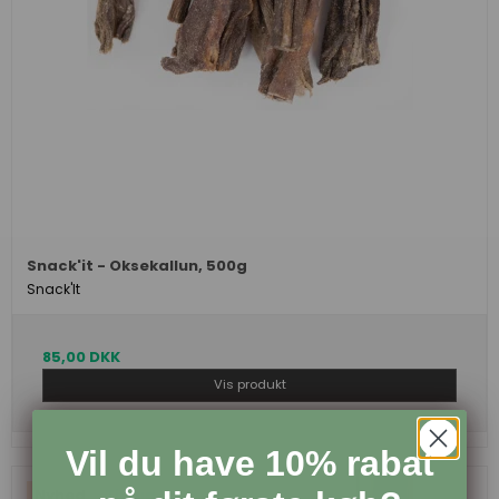
Snack'it - Oksekallun, 500g
Snack'It
85,00 DKK
Vis produkt
Vil du have 10% rabat
Nyhed
Tilbud