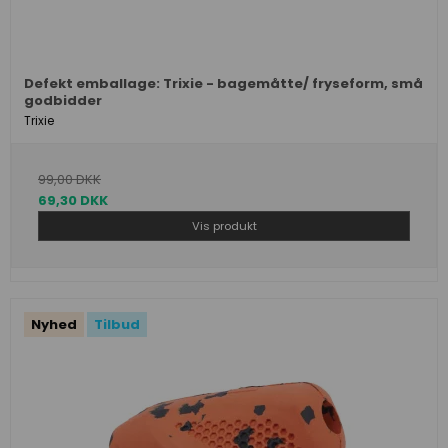
Defekt emballage: Trixie - bagemåtte/ fryseform, små
godbidder
Trixie
99,00 DKK
69,30 DKK
Vis produkt
Nyhed
Tilbud