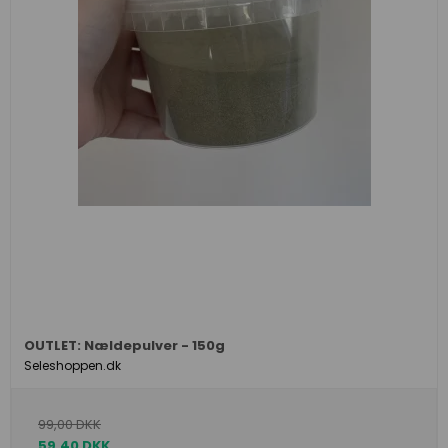
OUTLET: Nældepulver - 150g
Seleshoppen.dk
99,00 DKK
59,40 DKK