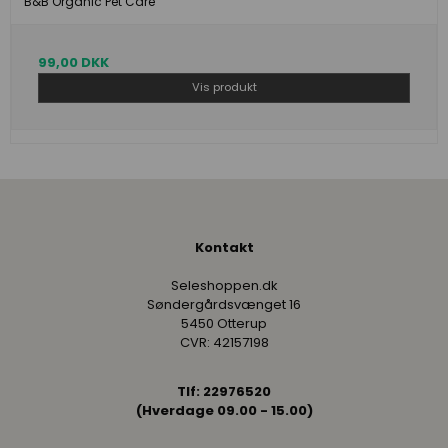
B&B Organic Pet Care
99,00 DKK
Vis produkt
Kontakt
Seleshoppen.dk
Søndergårdsvænget 16
5450 Otterup
CVR: 42157198
Tlf: 22976520
(Hverdage 09.00 - 15.00)