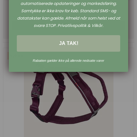
automatiserede opdateringer og markedsføring.
Samtykke er ikke krav for køb. Standard SMS- og
125,00 DKK
75,00 DKK
datatakster kan gælde. Afmeld når som helst ved at
svare STOP. Privatlivspolitik & Vilkår.
Vis produkt
JA TAK!
Nyhed
Tilbud
Rabatten gælder ikke på allerede nedsatte varer