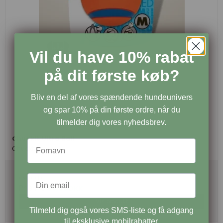
Vil du have 10% rabat
på dit første køb?
Bliv en del af vores spændende hundeunivers
og spar 10% på din første ordre, når du
tilmelder dig vores nyhedsbrev.
Chuckit Ultra Ball
Chuckit
69,00 DKK
Pris fra
58,65 DKK
Vis produkt
Tilmeld dig også vores SMS-liste og få adgang
til eksklusive mobilrabatter.