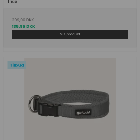
Trixie
209,00 DKK
135,85 DKK
Vis produkt
Tilbud