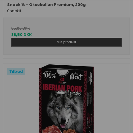
Snack'it - Oksekallun Premium, 200g
Snack'It
55,00 DKK
38,50 DKK
Vis produkt
Tilbud