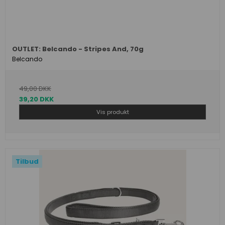
OUTLET: Belcando - Stripes And, 70g
Belcando
49,00 DKK
39,20 DKK
Vis produkt
Tilbud