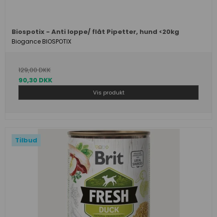
Biospotix - Anti loppe/ flåt Pipetter, hund <20kg
Biogance BIOSPOTIX
129,00 DKK
90,30 DKK
Vis produkt
Tilbud