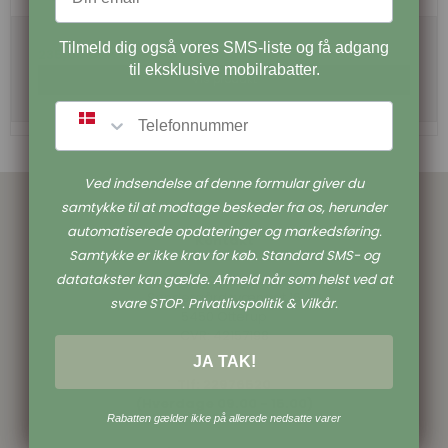
Tilmeld dig også vores SMS-liste og få adgang
235,00 DKK
til eksklusive mobilrabatter.
Vis produkt
SMS
Ved indsendelse af denne formular giver du
samtykke til at modtage beskeder fra os, herunder
automatiserede opdateringer og markedsføring.
Kontakt
Samtykke er ikke krav for køb. Standard SMS- og
Seleshoppen.dk
datatakster kan gælde. Afmeld når som helst ved at
Søndergårdsvænget 16
svare STOP. Privatlivspolitik & Vilkår.
5450 Otterup
CVR: 42157198
JA TAK!
Tlf: 22976520
(Hverdage 09.00 - 15.00)
Rabatten gælder ikke på allerede nedsatte varer